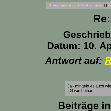
[
Thread ansehen
]
[
Antwort schreiben
]
[
Z
Re:
Geschrieb
Datum: 10. Ap
Antwort auf:
R
Ja - mir geht es auch wi
LG von Lothar
Beiträge i