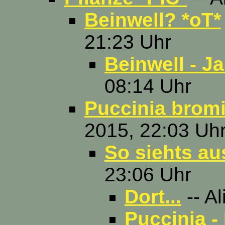
Beinwell? *oT*
21:23 Uhr
Beinwell - Ja
08:14 Uhr
Puccinia brom
2015, 22:03 Uh
So siehts au
23:06 Uhr
Dort...
-- Al
Puccinia -