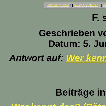
[
Thread ansehen
]
[
Antwort schreiben
]
[
Z
F. 
Geschrieben v
Datum: 5. Ju
Antwort auf:
Wer kenn
Beiträge i