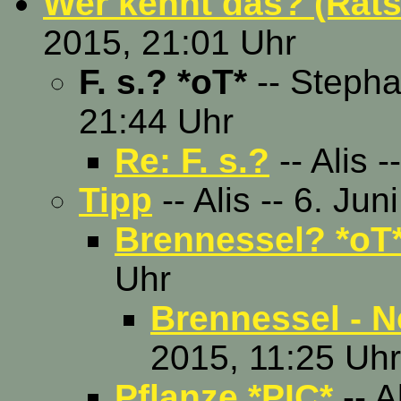
Wer kennt das? (Räts
2015, 21:01 Uhr
F. s.? *oT*
-- Stepha
21:44 Uhr
Re: F. s.?
-- Alis 
Tipp
-- Alis -- 6. Ju
Brennessel? *oT
Uhr
Brennessel - N
2015, 11:25 Uhr
Pflanze *PIC*
-- A