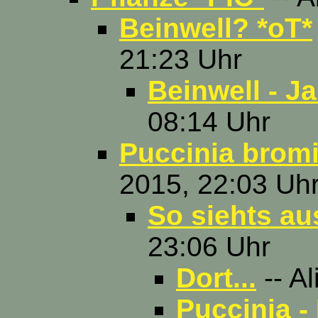
Beinwell? *oT*
21:23 Uhr
Beinwell - Ja
08:14 Uhr
Puccinia brom
2015, 22:03 Uh
So siehts au
23:06 Uhr
Dort...
-- Al
Puccinia -