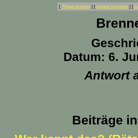
[
Thread ansehen
]
[
Antwort schreiben
]
[
Z
Brenne
Geschri
Datum: 6. Ju
Antwort 
Beiträge i