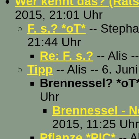
Wer kennt das? (Räts
2015, 21:01 Uhr
F. s.? *oT*
-- Stepha
21:44 Uhr
Re: F. s.?
-- Alis 
Tipp
-- Alis -- 6. Ju
Brennessel? *oT
Uhr
Brennessel - N
2015, 11:25 Uhr
Pflanze *PIC*
-- A