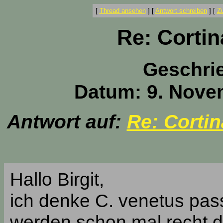
[
Thread ansehen
]
[
Antwort schreiben
]
[
Z
Re: Cortin
Geschri
Datum: 9. Nove
Antwort auf:
Re: Cortin
Hallo Birgit,
ich denke C. venetus pas
werden schon mal recht d