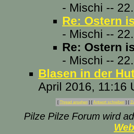
- Mischi -- 22
Re: Ostern i
- Mischi -- 22
Re: Ostern i
- Mischi -- 22
Blasen in der Hu
April 2016, 11:16 
[
Thread ansehen
]
[
Antwort schreiben
]
[
Z
Pilze Pilze Forum wird ad
Web