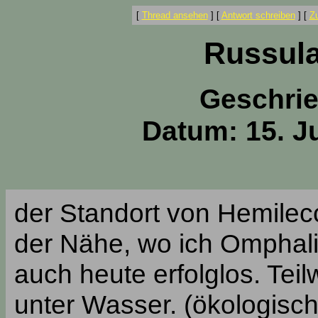
[
Thread ansehen
]
[
Antwort schreiben
]
[
Z
Russula
Geschri
Datum: 15. Ju
der Standort von Hemilec
der Nähe, wo ich Omphali
auch heute erfolglos. Tei
unter Wasser. (ökologisch