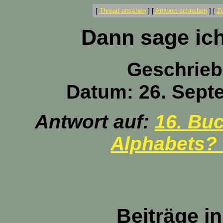
[
Thread ansehen
]
[
Antwort schreiben
]
[
Z
Dann sage ich
Geschrieb
Datum: 26. Sept
Antwort auf:
16. Bu
Alphabets? 
Beiträge i