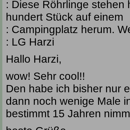
: Diese Röhrlinge stehen 
hundert Stück auf einem
: Campingplatz herum. Wer
: LG Harzi
Hallo Harzi,
wow! Sehr cool!!
Den habe ich bisher nur 
dann noch wenige Male i
bestimmt 15 Jahren nimmer