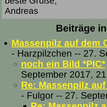
beste Grüße,
Andreas
Beiträge i
Massenpilz auf dem 
- Harzpilzchen -- 27. 
noch ein Bild *PIC*
September 2017, 21
Re: Massenpilz au
- Fulgor -- 27. Sept
Re: Massenpilz 