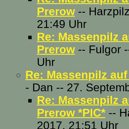
Prerow
-- Harzpil
21:49 Uhr
Re: Massenpilz 
Prerow
-- Fulgor 
Uhr
Re: Massenpilz au
- Dan -- 27. Septem
Re: Massenpilz 
Prerow *PIC*
-- H
2017, 21:51 Uhr