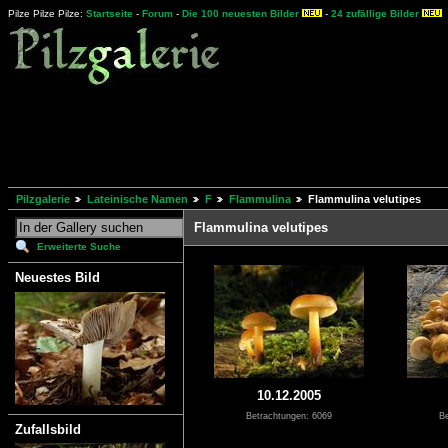
Pilze Pilze Pilze:
Startseite
-
Forum
-
Die 100 neuesten Bilder
-
24 zufällige Bilder
Pilzgalerie
Lateinische Namen
F
Flammulina
Flammulina velutipes
Flammulina velutipes
Erweiterte Suche
Neuestes Bild
10.12.2005
Betrachtungen: 6069
Be
Zufallsbild