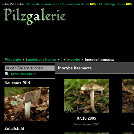
Pilze Pilze Pilze:
Startseite
-
Forum
-
Die 100 neuesten Bilder
-
24 zufällige Bilder
Pilzgalerie
Lateinische Namen
I
Inocybe
Inocybe haemacta
Inocybe haemacta
Erweiterte Suche
Neuestes Bild
07.10.2005
Betrachtungen: 5300
Be
Zufallsbild