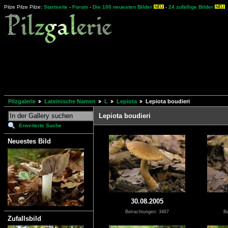
Pilze Pilze Pilze:
Startseite
-
Forum
-
Die 100 neuesten Bilder
-
24 zufällige Bilder
Pilzgalerie
Lateinische Namen
L
Lepiota
Lepiota boudieri
Lepiota boudieri
Erweiterte Suche
Neuestes Bild
30.08.2005
Betrachtungen: 3467
Be
Zufallsbild