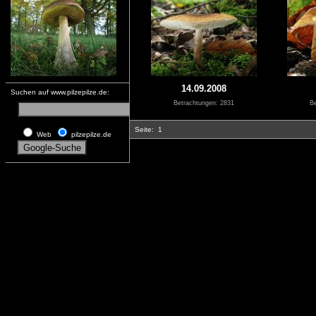
14.09.2008
Suchen auf www.pilzepilze.de:
Betrachtungen: 2831
Be
Seite:
1
Web
pilzepilze.de