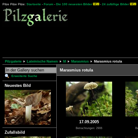
Pilze Pilze Pilze:
Startseite
-
Forum
-
Die 100 neuesten Bilder
-
24 zufällige Bilder
Pilzgalerie
Lateinische Namen
M
Marasmius
Marasmius rotula
Marasmius rotula
Erweiterte Suche
Neuestes Bild
17.09.2005
Betrachtungen: 2906
Be
Zufallsbild