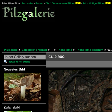
Pilze Pilze Pilze:
Startseite
-
Forum
-
Die 100 neuesten Bilder
-
24 zufällige Bilder
Pilzgalerie
Lateinische Namen
T
Tricholoma
Tricholoma acerbum
03.
03.10.2002
Erweiterte Suche
Neuestes Bild
Zufallsbild