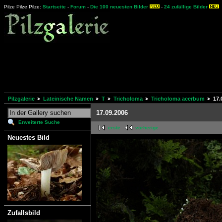
Pilze Pilze Pilze:
Startseite
-
Forum
-
Die 100 neuesten Bilder
-
24 zufällige Bilder
Pilzgalerie
Lateinische Namen
T
Tricholoma
Tricholoma acerbum
17.
17.09.2006
Erweiterte Suche
erste
vorherige
Neuestes Bild
Zufallsbild