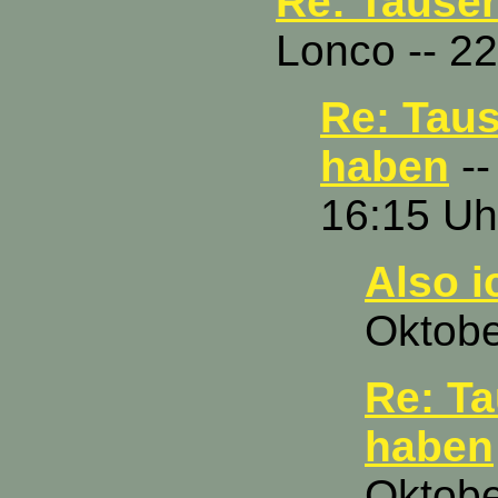
Re: Tause
Lonco -- 2
Re: Tau
haben
--
16:15 Uh
Also i
Oktobe
Re: T
haben
Oktobe