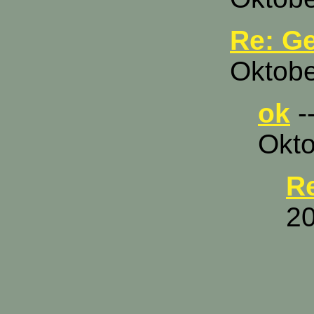
Re: G
Oktobe
ok
-
Okto
Re
20