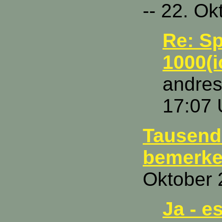
-- 22. O
Re: S
1000(
andres
17:07 
Tausend
bemerke
Oktober 
Ja - e