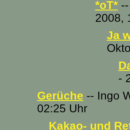
*oT*
--
2008, 
Ja w
Okto
Da
- 
Gerüche
-- Ingo 
02:25 Uhr
Kakao- und Ret