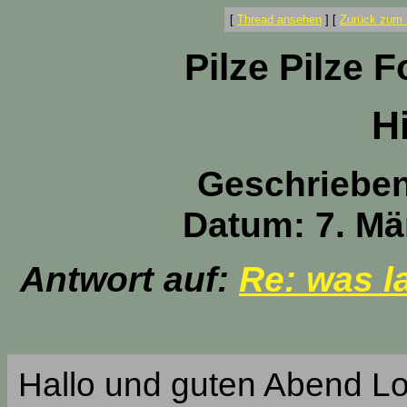
[
Thread ansehen
]
[
Zurück zum 
Pilze Pilze 
H
Geschriebe
Datum: 7. Mä
Antwort auf:
Re: was l
Hallo und guten Abend Lo