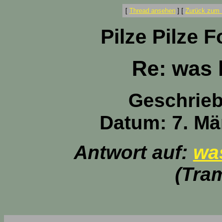
[
Thread ansehen
]
[
Zurück zum 
Pilze Pilze 
Re: was 
Geschrie
Datum: 7. Mä
Antwort auf:
was
(Tram