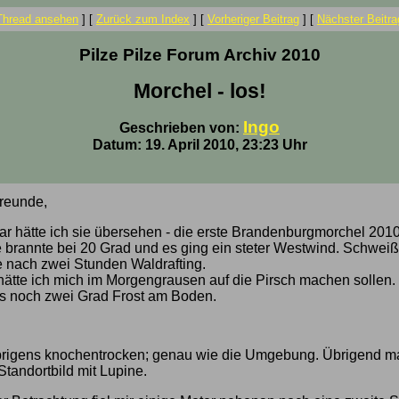
Thread ansehen
]
[
Zurück zum Index
]
[
Vorheriger Beitrag
]
[
Nächster Beitra
Pilze Pilze Forum Archiv 2010
Morchel - los!
Ingo
Geschrieben von:
Datum: 19. April 2010, 23:23 Uhr
freunde,
r hätte ich sie übersehen - die erste Brandenburgmorchel 2010
 brannte bei 20 Grad und es ging ein steter Westwind. Schweiß
 nach zwei Stunden Waldrafting.
 hätte ich mich im Morgengrausen auf die Pirsch machen sollen.
es noch zwei Grad Frost am Boden.
brigens knochentrocken; genau wie die Umgebung. Übrigend ma
Standortbild mit Lupine.