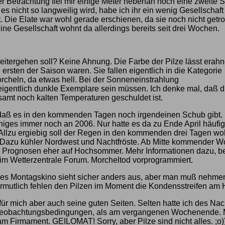
r Betrachtung fiel mir einige Meter nebenan noch eine zweite S
 es nicht so langweilig wird, habe ich ihr ein wenig Gesellschaft
 Die Elate war wohl gerade erschienen, da sie noch nicht getr
eine Gesellschaft wohnt da allerdings bereits seit drei Wochen.
itergehen soll? Keine Ahnung. Die Farbe der Pilze lässt erahn
 ersten der Saison waren. Sie fallen eigentlich in die Kategorie
cheln, da etwas hell. Bei der Sonneneinstrahlung
eigentlich dunkle Exemplare sein müssen. Ich denke mal, daß d
amt noch kalten Temperaturen geschuldet ist.
, daß es in den kommenden Tagen noch irgendeinen Schub gibt.
iniges immer noch an 2006. Nur hatte es da zu Ende April häufig
Allzu ergiebig soll der Regen in den kommenden drei Tagen woh
. Dazu kühler Nordwest und Nachtfröste. Ab Mitte kommender 
e Prognosen eher auf Hochsommer. Mehr Informationen dazu, b
 im Wetterzentrale Forum. Morcheltod vorprogrammiert.
s Montagskino sieht sicher anders aus, aber man muß nehmen
rmutlich fehlen den Pilzen im Moment die Kondensstreifen am
für mich aber auch seine guten Seiten. Selten hatte ich des Nac
eobachtungsbedingungen, als am vergangenen Wochenende. 
m Firmament. GEILOMAT! Sorry, aber Pilze sind nicht alles. ;o)