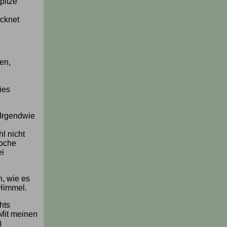
pitze
ocknet
en,
ies
 Irgendwie
l nicht
Woche
ei
, wie es
 Himmel.
hts
Mit meinen
)