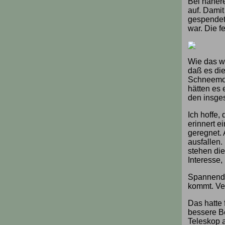
Bei nähere
auf. Damit
gespendet.
war. Die f
Wie das we
daß es die
Schneemor
hätten es 
den insges
Ich hoffe
erinnert e
geregnet. 
ausfallen
stehen di
Interesse,
Spannende
kommt. Ve
Das hatte 
bessere B
Teleskop a