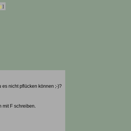
g
]
 es nicht pflücken können ;-)?
 mit F schreiben.