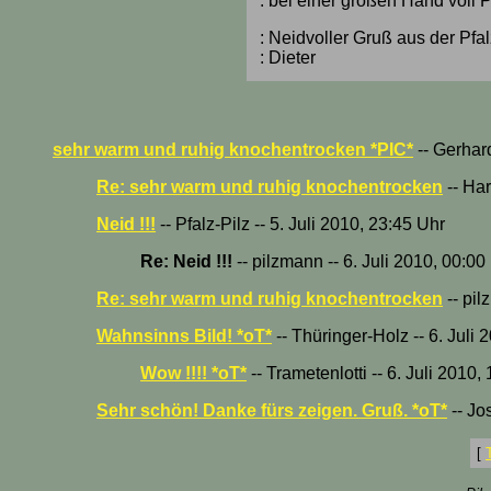
: bei einer großen Hand voll 
: Neidvoller Gruß aus der Pfal
: Dieter
sehr warm und ruhig knochentrocken *PIC*
-- Gerhard
Re: sehr warm und ruhig knochentrocken
-- Har
Neid !!!
-- Pfalz-Pilz -- 5. Juli 2010, 23:45 Uhr
Re: Neid !!!
-- pilzmann -- 6. Juli 2010, 00:00
Re: sehr warm und ruhig knochentrocken
-- pil
Wahnsinns Bild! *oT*
-- Thüringer-Holz -- 6. Juli 
Wow !!!! *oT*
-- Trametenlotti -- 6. Juli 2010,
Sehr schön! Danke fürs zeigen. Gruß. *oT*
-- Jo
[