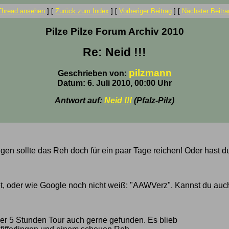
Thread ansehen
]
[
Zurück zum Index
]
[
Vorheriger Beitrag
]
[
Nächster Beitra
Pilze Pilze Forum Archiv 2010
Re: Neid !!!
pilzmann
Geschrieben von:
Datum: 6. Juli 2010, 00:00 Uhr
Antwort auf:
Neid !!!
(Pfalz-Pilz)
ngen sollte das Reh doch für ein paar Tage reichen! Oder hast du
et, oder wie Google noch nicht weiß: "AAWVerz". Kannst du auch
ner 5 Stunden Tour auch gerne gefunden. Es blieb