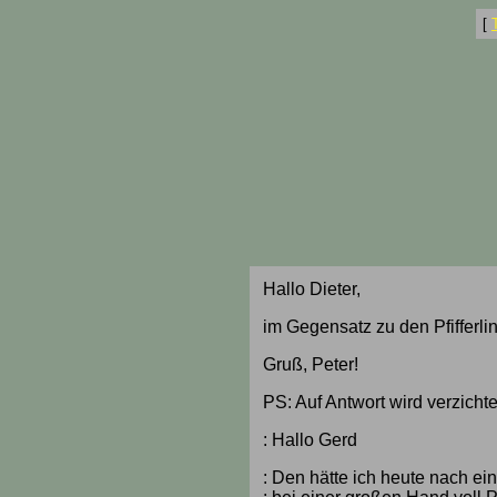
[
Hallo Dieter,
im Gegensatz zu den Pfifferli
Gruß, Peter!
PS: Auf Antwort wird verzicht
: Hallo Gerd
: Den hätte ich heute nach ei