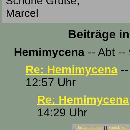
Schöne Grüße,
Marcel
Beiträge i
Hemimycena
-- Abt -
Re: Hemimycena
--
12:57 Uhr
Re: Hemimycena
14:29 Uhr
[
Thread ansehen
]
[
Zurück zum 