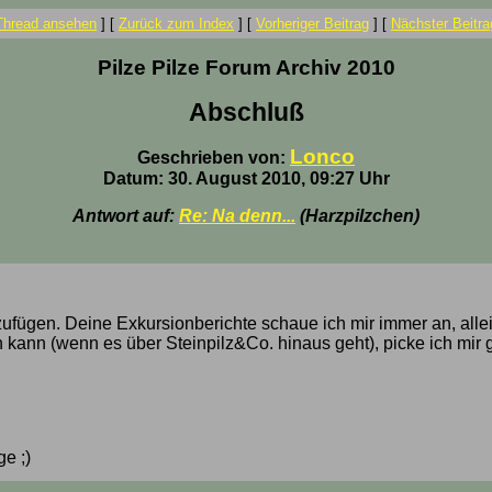
Thread ansehen
]
[
Zurück zum Index
]
[
Vorheriger Beitrag
]
[
Nächster Beitra
Pilze Pilze Forum Archiv 2010
Abschluß
Lonco
Geschrieben von:
Datum: 30. August 2010, 09:27 Uhr
Antwort auf:
Re: Na denn...
(Harzpilzchen)
zufügen. Deine Exkursionberichte schaue ich mir immer an, allei
 kann (wenn es über Steinpilz&Co. hinaus geht), picke ich mir g
ge ;)