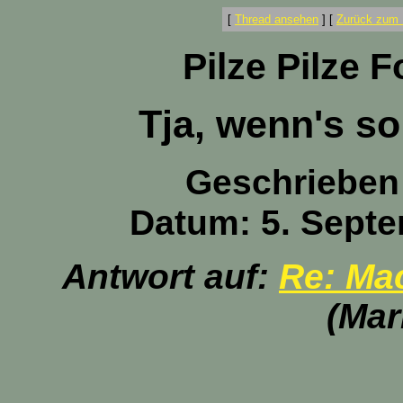
[
Thread ansehen
]
[
Zurück zum 
Pilze Pilze 
Tja, wenn's so
Geschrieben
Datum: 5. Septe
Antwort auf:
Re: Mac
(Mar