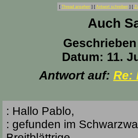
[
Thread ansehen
]
[
Antwort schreiben
]
[
Z
Auch Sa
Geschrieben
Datum: 11. Ju
Antwort auf:
Re:
: Hallo Pablo,
: gefunden im Schwarzwal
Breitblättrige.