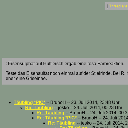
[
Thread ans
: Eisensulphat auf Hutfleisch ergab eine rosa Farbreaktion.
Teste das Eisensulfat noch einmal auf der Stielrinde. Bei R.
eher eine Griseinae.
Täubling *PIC*
-- BrunoH -- 23. Juli 2014, 23:48 Uhr
Re: Täubling
-- jesko -- 24. Juli 2014, 00:23 Uhr
Re: Täubling
-- BrunoH -- 24. Juli 2014, 00:
Re: Täubling *PIC*
-- BrunoH -- 24. Juli 201
Re: Täubling
-- jesko -- 24. Juli 2014, 