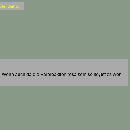
ter Beitrag
]
 Wenn auch da die Farbreaktion rosa sein sollte, ist es wohl