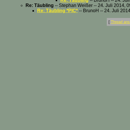
Re: Täubling
-- BrunoH -- 24. Jul
Re: Täubling
-- Stephan Weißer -- 24. Juli 2014, 
Re: Täubling *PIC*
-- BrunoH -- 24. Juli 201
[
Thread ans