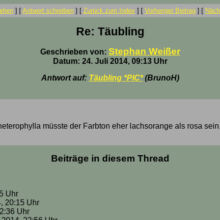
ehen
]
[
Antwort schreiben
]
[
Zurück zum Index
]
[
Vorheriger Beitrag
]
[
Nächs
Re: Täubling
Stephan Weißer
Geschrieben von:
Datum: 24. Juli 2014, 09:13 Uhr
Antwort auf:
Täubling *PIC*
(BrunoH)
 heterophylla müsste der Farbton eher lachsorange als rosa sein.
Beiträge in diesem Thread
35 Uhr
4, 20:15 Uhr
22:36 Uhr