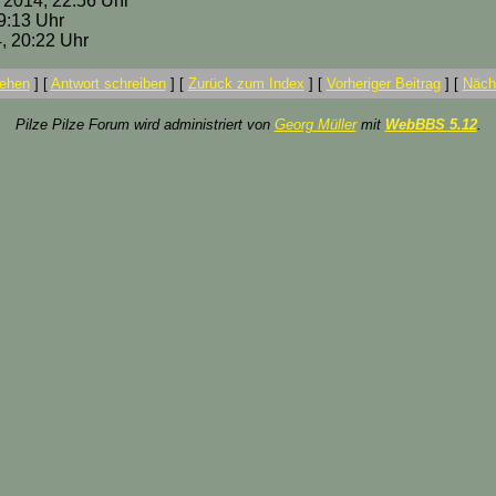
i 2014, 22:56 Uhr
09:13 Uhr
4, 20:22 Uhr
ehen
]
[
Antwort schreiben
]
[
Zurück zum Index
]
[
Vorheriger Beitrag
]
[
Nächs
Pilze Pilze Forum wird administriert von
Georg Müller
mit
WebBBS 5.12
.