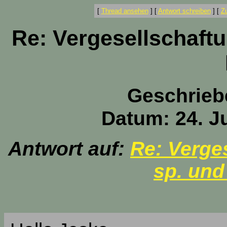
[
Thread ansehen
]
[
Antwort schreiben
]
[
Z
Re: Vergesellschaftu
Geschrieb
Datum: 24. Ju
Antwort auf:
Re: Verge
sp. und