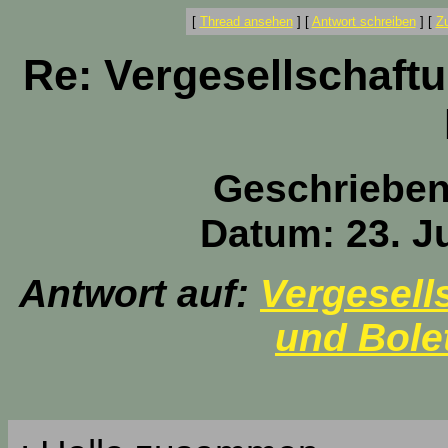
[
Thread ansehen
]
[
Antwort schreiben
]
[
Z
Re: Vergesellschaftu
Geschriebe
Datum: 23. Ju
Antwort auf:
Vergesell
und Bole