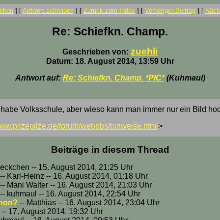
ehen
]
[
Antwort schreiben
]
[
Zurück zum Index
]
[
Vorheriger Beitrag
]
[
Nächs
Re: Schiefkn. Champ.
zuehli
Geschrieben von:
Datum: 18. August 2014, 13:59 Uhr
Antwort auf:
Re: Schiefkn. Champ. *PIC*
(Kuhmaul)
h habe Volksschule, aber wieso kann man immer nur ein Bild h
/www.pilzepilze.de/forum/webbbs/hinweise.html
>
Beiträge in diesem Thread
oeckchen -- 15. August 2014, 21:25 Uhr
-- Karl-Heinz -- 16. August 2014, 01:18 Uhr
-- Mani Walter -- 16. August 2014, 21:03 Uhr
-- kuhmaul -- 16. August 2014, 22:54 Uhr
gnon?
-- Matthias -- 16. August 2014, 23:04 Uhr
 -- 17. August 2014, 19:32 Uhr