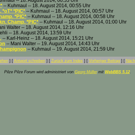
uhmaul -- 18. August 2014, 00:53 Uhr
*
-- Kuhmaul -- 18. August 2014, 00:55 Uhr
 *oT* *PIC*
-- Kuhmaul -- 18. August 2014, 00:57 Uhr
hamp. *PIC*
-- Kuhmaul -- 18. August 2014, 00:58 Uhr
kn. Champ. *PIC*
-- Kuhmaul -- 18. August 2014, 01:00 Uhr
ani Walter -- 18. August 2014, 12:16 Uhr
ehli -- 18. August 2014, 13:59 Uhr
.
-- Karl-Heinz -- 18. August 2014, 15:21 Uhr
non
-- Mani Walter -- 19. August 2014, 14:43 Uhr
 Champignon
-- Kuhmaul -- 19. August 2014, 21:59 Uhr
ehen
]
[
Antwort schreiben
]
[
Zurück zum Index
]
[
Vorheriger Beitrag
]
[
Nächs
Pilze Pilze Forum wird administriert von
Georg Müller
mit
WebBBS 5.12
.