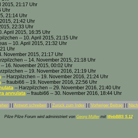
il 2015, 21:17 Uhr
6 Uhr
15, 21:14 Uhr
l 2015, 21:42 Uhr
l 2015, 22:33 Uhr
10. April 2015, 16:35 Uhr
pilzchen -- 10. April 2015, 21:15 Uhr
eas -- 10. April 2015, 21:32 Uhr
:21 Uhr
14. November 2015, 21:17 Uhr
rzpilzchen -- 14. November 2015, 21:18 Uhr
6 -- 16. November 2015, 00:02 Uhr
arzpilzchen -- 19. November 2016, 21:19 Uhr
a
-- Harzpilzchen -- 19. November 2016, 21:24 Uhr
a
-- fraubi66 -- 19. November 2016, 22:56 Uhr
nulata
-- Harzpilzchen -- 29. November 2016, 21:40 Uhr
a annulata
-- fraubi66 -- 30. November 2016, 18:44 Uhr
ehen
]
[
Antwort schreiben
]
[
Zurück zum Index
]
[
Vorheriger Beitrag
]
[
Nächs
Pilze Pilze Forum wird administriert von
Georg Müller
mit
WebBBS 5.12
.