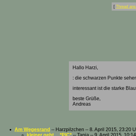
[
Thread ans
Hallo Harzi,
: die schwarzen Punkte sehe
interessant ist die starke B
beste Grüße,
Andreas
Am Wegesrand
-- Harzpilzchen -- 8. April 2015, 23:20 
kleiner geht.... *PIC*
-- Tanja -- 9. April 2015, 10:1