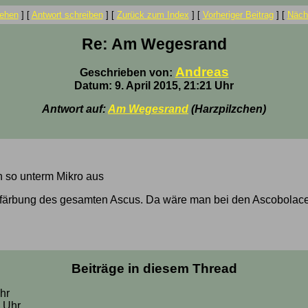
ehen
]
[
Antwort schreiben
]
[
Zurück zum Index
]
[
Vorheriger Beitrag
]
[
Nächs
Re: Am Wegesrand
Andreas
Geschrieben von:
Datum: 9. April 2015, 21:21 Uhr
Antwort auf:
Am Wegesrand
(Harzpilzchen)
n so unterm Mikro aus
laufärbung des gesamten Ascus. Da wäre man bei den Ascobolaceae
Beiträge in diesem Thread
Uhr
4 Uhr