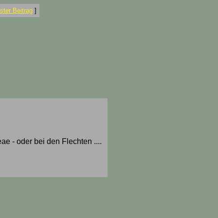
ter Beitrag
]
 - oder bei den Flechten ....