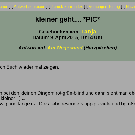
ehen
]
[
Antwort schreiben
]
[
Zurück zum Index
]
[
Vorheriger Beitrag
]
[
Nächs
kleiner geht.... *PIC*
Tanja
Geschrieben von:
Datum: 9. April 2015, 10:14 Uhr
Antwort auf:
Am Wegesrand
(Harzpilzchen)
 ich Euch wieder mal zeigen.
h bei den kleinen Dingern rot-grün-blind und dann sieht man eb
einer ;-)....
ässig und lange da. Dies Jahr besonders üppig - viele und bgroße