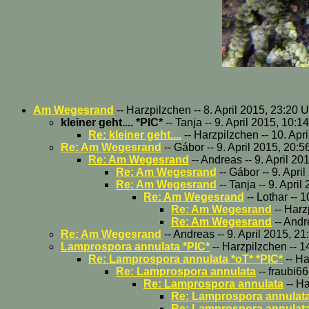
Am Wegesrand
-- Harzpilzchen -- 8. April 2015, 23:20 
kleiner geht.... *PIC*
-- Tanja -- 9. April 2015, 10:1
Re: kleiner geht....
-- Harzpilzchen -- 10. Apr
Re: Am Wegesrand
-- Gábor -- 9. April 2015, 20:5
Re: Am Wegesrand
-- Andreas -- 9. April 20
Re: Am Wegesrand
-- Gábor -- 9. Apri
Re: Am Wegesrand
-- Tanja -- 9. Apri
Re: Am Wegesrand
-- Lothar -- 
Re: Am Wegesrand
-- Harz
Re: Am Wegesrand
-- Andr
Re: Am Wegesrand
-- Andreas -- 9. April 2015, 21
Lamprospora annulata *PIC*
-- Harzpilzchen -- 
Re: Lamprospora annulata *oT* *PIC*
-- Ha
Re: Lamprospora annulata
-- fraubi6
Re: Lamprospora annulata
-- H
Re: Lamprospora annulat
Re: Lamprospora annulat