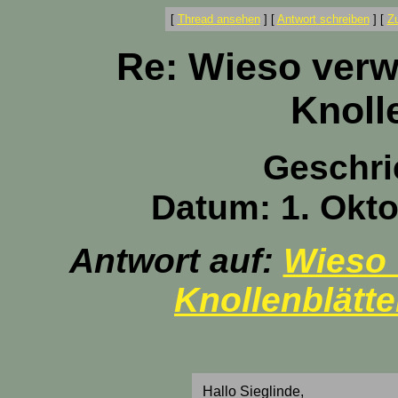
[
Thread ansehen
]
[
Antwort schreiben
]
[
Z
Re: Wieso verw
Knoll
Geschri
Datum: 1. Okto
Antwort auf:
Wieso 
Knollenblätte
Hallo Sieglinde,