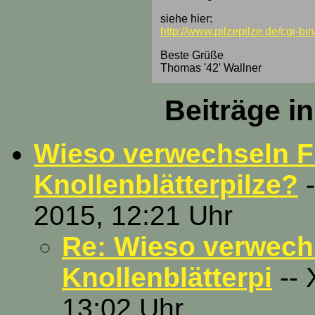
siehe hier:
http://www.pilzepilze.de/cgi-
Beste Grüße
Thomas '42' Wallner
Beiträge i
Wieso verwechseln F
Knollenblätterpilze?
-
2015, 12:21 Uhr
Re: Wieso verwechs
Knollenblätterpi
-- 
13:02 Uhr