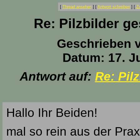
[
Thread ansehen
]
[
Antwort schreiben
]
[
Z
Re: Pilzbilder 
Geschrieben 
Datum: 17. Ju
Antwort auf:
Re: Pil
Hallo Ihr Beiden!
mal so rein aus der Prax