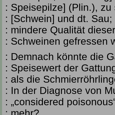
: Speisepilze] (Plin.), z
: [Schwein] und dt. Sau;
: mindere Qualität diese
: Schweinen gefressen w
: Demnach könnte die Ga
: Speisewert der Gattun
: als die Schmierröhrlin
: In der Diagnose von Mur
: „considered poisonou
: mehr?