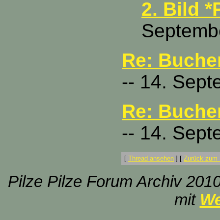
2. Bild *
Septembe
Re: Buche
-- 14. Sep
Re: Buche
-- 14. Sep
[
Thread ansehen
]
[
Zurück zum 
Pilze Pilze Forum Archiv 2010
mit
We