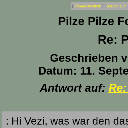
[
Thread ansehen
]
[
Zurück zum 
Pilze Pilze 
Re: P
Geschrieben 
Datum: 11. Sept
Antwort auf:
Re:
: Hi Vezi, was war den das