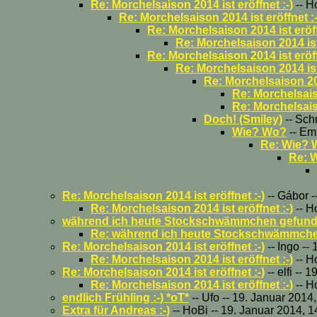
Re: Morchelsaison 2014 ist eröffnet :-)
-- H
Re: Morchelsaison 2014 ist eröffnet :-
Re: Morchelsaison 2014 ist eröff
Re: Morchelsaison 2014 ist 
Re: Morchelsaison 2014 ist eröff
Re: Morchelsaison 2014 ist 
Re: Morchelsaison 201
Re: Morchelsaiso
Re: Morchelsaiso
Doch! (Smiley)
-- Sch
Wie? Wo?
-- Emi
Re: Wie?
Re: 
Re: Morchelsaison 2014 ist eröffnet :-)
-- Gábor -
Re: Morchelsaison 2014 ist eröffnet :-)
-- H
während ich heute Stockschwämmchen gefunde
Re: während ich heute Stockschwämmch
Re: Morchelsaison 2014 ist eröffnet :-)
-- Ingo --
Re: Morchelsaison 2014 ist eröffnet :-)
-- H
Re: Morchelsaison 2014 ist eröffnet :-)
-- elfi --
Re: Morchelsaison 2014 ist eröffnet :-)
-- H
endlich Frühling :-) *oT*
-- Ufo -- 19. Januar 2014
Extra für Andreas :-)
-- HoBi -- 19. Januar 2014, 1