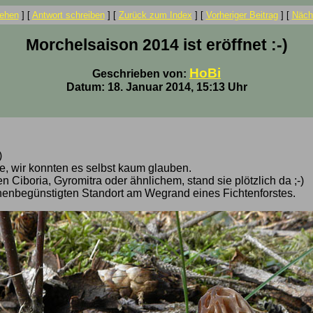
ehen
]
[
Antwort schreiben
]
[
Zurück zum Index
]
[
Vorheriger Beitrag
]
[
Nächs
Morchelsaison 2014 ist eröffnet :-)
HoBi
Geschrieben von:
Datum: 18. Januar 2014, 15:13 Uhr
)
ke, wir konnten es selbst kaum glauben.
 Ciboria, Gyromitra oder ähnlichem, stand sie plötzlich da ;-)
enbegünstigten Standort am Wegrand eines Fichtenforstes.