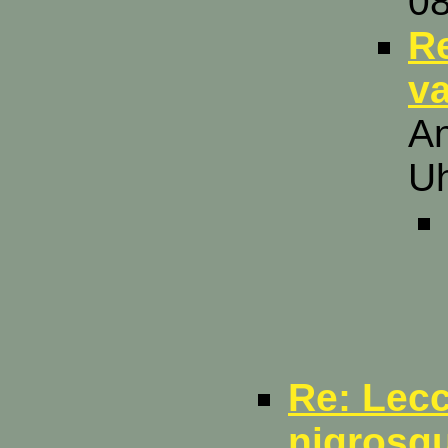
08
R
v
An
U
Re: Lec
nigrosq