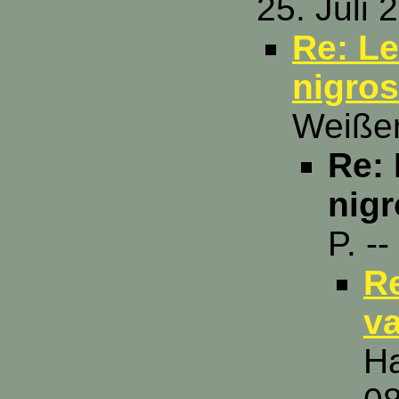
25. Juli 
Re: L
nigro
Weißer
Re:
nig
P. -
R
v
Ha