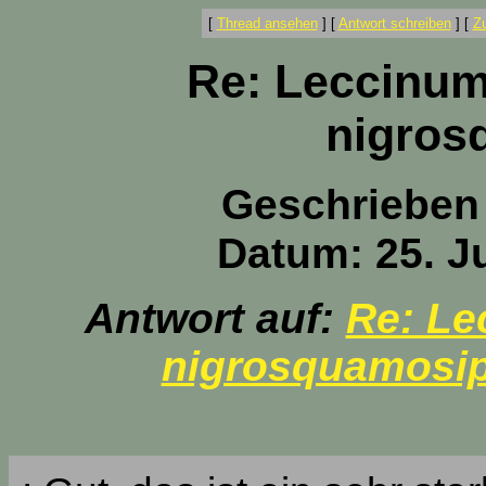
[
Thread ansehen
]
[
Antwort schreiben
]
[
Z
Re: Leccinum
nigros
Geschrieben
Datum: 25. Ju
Antwort auf:
Re: Le
nigrosquamosi