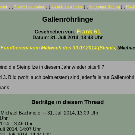
ehen
]
[
Antwort schreiben
]
[
Zurück zum Index
]
[
Vorheriger Beitrag
]
[
Nächs
Gallenröhrlinge
Frank 61
Geschrieben von:
Datum: 31. Juli 2014, 13:43 Uhr
:
Fundbericht vom Mittwoch den 30.07.2014 (Steinis,
(Michae
nd die Steinpilze in diesem Jahr wieder bitter!!!?
 3. Bild (wohl auch beim ersten) sind jedenfalls nur Gallenröhr
rank
Beiträge in diesem Thread
 Michael Bachmeier -- 31. Juli 2014, 13:09 Uhr
 Uhr
 2014, 13:46 Uhr
Juli 2014, 14:07 Uhr
 31. Juli 2014, 14:44 Uhr