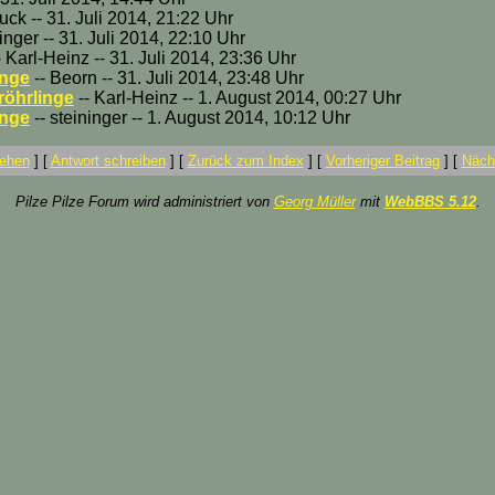
ck -- 31. Juli 2014, 21:22 Uhr
ninger -- 31. Juli 2014, 22:10 Uhr
- Karl-Heinz -- 31. Juli 2014, 23:36 Uhr
inge
-- Beorn -- 31. Juli 2014, 23:48 Uhr
röhrlinge
-- Karl-Heinz -- 1. August 2014, 00:27 Uhr
inge
-- steininger -- 1. August 2014, 10:12 Uhr
ehen
]
[
Antwort schreiben
]
[
Zurück zum Index
]
[
Vorheriger Beitrag
]
[
Nächs
Pilze Pilze Forum wird administriert von
Georg Müller
mit
WebBBS 5.12
.