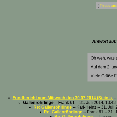
[
Thread ans
Antwort auf
Oh weh, was si
Auf dem 2. und
Viele Grüße F
Fundbericht vom Mittwoch den 30.07.2014 (Steinis,
--
Gallenröhrlinge
-- Frank 61 -- 31. Juli 2014, 13:43
Re: Gallenröhrlinge
-- Karl-Heinz -- 31. Juli
Re: Gallenröhrlinge
-- Frank 61 -- 31. 
Re: Gallenröhrlinge
-- Ulysses --