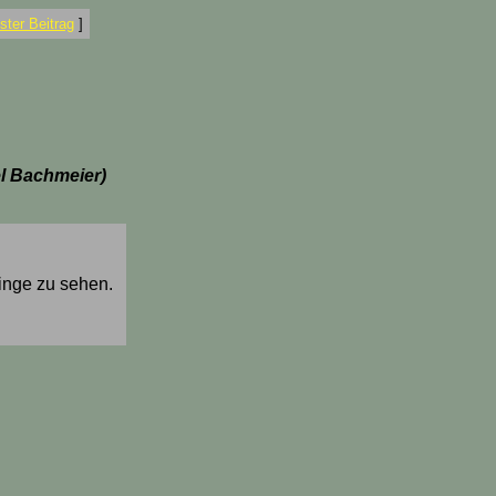
ter Beitrag
]
l Bachmeier)
linge zu sehen.