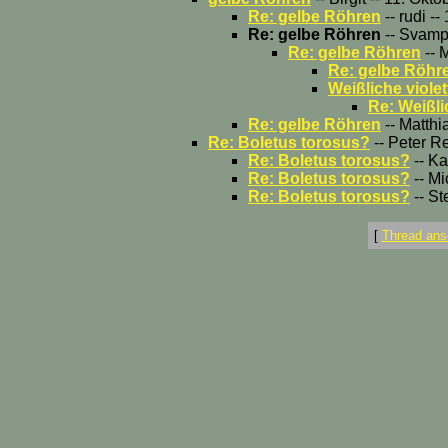
Re: gelbe Röhren
-- rudi -
Re: gelbe Röhren
-- Svamp
Re: gelbe Röhren
-- 
Re: gelbe Röhr
Weißliche violet
Re: Weißli
Re: gelbe Röhren
-- Matthi
Re: Boletus torosus?
-- Peter Re
Re: Boletus torosus?
-- Ka
Re: Boletus torosus?
-- Mi
Re: Boletus torosus?
-- St
[
Thread ans