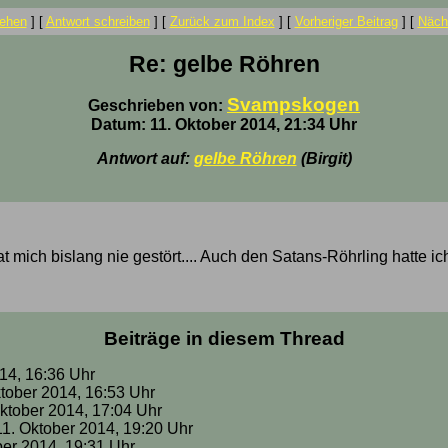
ehen
]
[
Antwort schreiben
]
[
Zurück zum Index
]
[
Vorheriger Beitrag
]
[
Nächs
Re: gelbe Röhren
Svampskogen
Geschrieben von:
Datum: 11. Oktober 2014, 21:34 Uhr
Antwort auf:
gelbe Röhren
(Birgit)
at mich bislang nie gestört.... Auch den Satans-Röhrling hatte ic
Beiträge in diesem Thread
014, 16:36 Uhr
ktober 2014, 16:53 Uhr
 Oktober 2014, 17:04 Uhr
 11. Oktober 2014, 19:20 Uhr
ober 2014, 19:31 Uhr