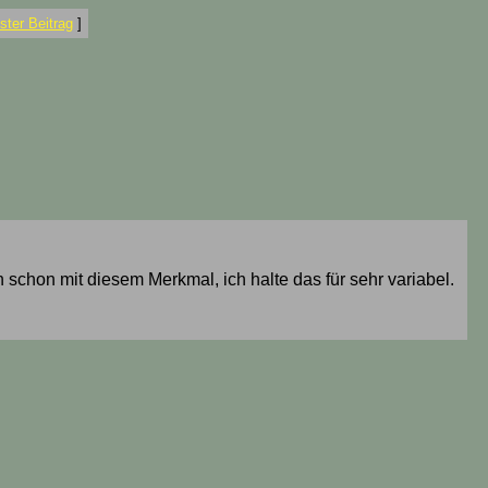
ter Beitrag
]
h schon mit diesem Merkmal, ich halte das für sehr variabel.