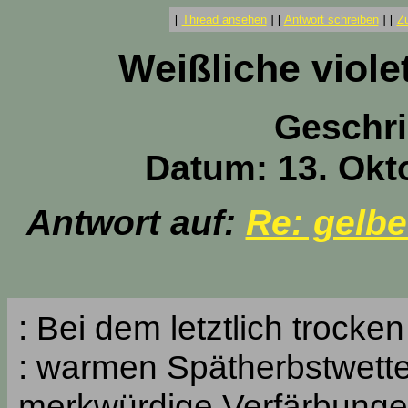
[
Thread ansehen
]
[
Antwort schreiben
]
[
Z
Weißliche viole
Geschr
Datum: 13. Okt
Antwort auf:
Re: gelb
: Bei dem letztlich trocken
: warmen Spätherbstwetter
merkwürdige Verfärbung