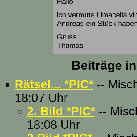
Hallo
ich vermute Limacella v
Andreas ein Stück habe
Gruss
Thomas
Beiträge i
Rätsel... *PIC*
-- Misc
18:07 Uhr
2. Bild *PIC*
-- Misc
18:08 Uhr