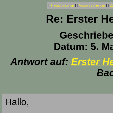
[
Thread ansehen
]
[
Antwort schreiben
]
[
Z
Re: Erster H
Geschrieb
Datum: 5. Ma
Antwort auf:
Erster H
Bac
Hallo,