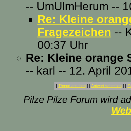
-- UmUlmHerum -- 10
Re: Kleine orang
Fragezeichen
-- K
00:37 Uhr
Re: Kleine orange 
-- karl -- 12. April 2
[
Thread ansehen
]
[
Antwort schreiben
]
[
Z
Pilze Pilze Forum wird ad
Web