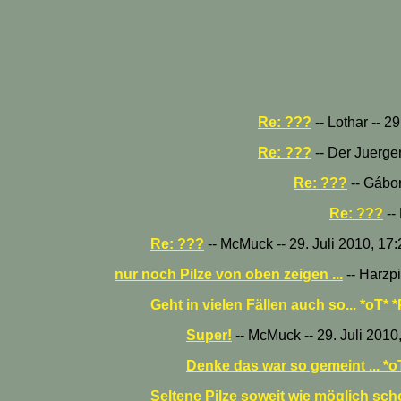
Re: ???
-- Lothar -- 2
Re: ???
-- Der Juergen
Re: ???
-- Gábor
Re: ???
--
Re: ???
-- McMuck -- 29. Juli 2010, 17
nur noch Pilze von oben zeigen ...
-- Harzpi
Geht in vielen Fällen auch so... *oT* 
Super!
-- McMuck -- 29. Juli 2010
Denke das war so gemeint ... *o
Seltene Pilze soweit wie möglich sc