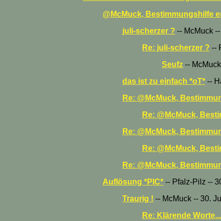
@McMuck, Bestimmungshilfe er
juli-scherzer ?
-- McMuck -- 
Re: juli-scherzer ?
-- 
Seufz
-- McMuck 
das ist zu einfach *oT*
-- H
Re: @McMuck, Bestimmung
Re: @McMuck, Besti
Re: @McMuck, Bestimmung
Re: @McMuck, Besti
Re: @McMuck, Bestimmung
Auflösung *PIC*
-- Pfalz-Pilz -- 
Traurig !
-- McMuck -- 30. Ju
Re: Klärende Worte...