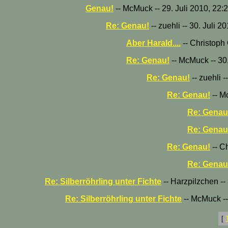
Genau!
-- McMuck -- 29. Juli 2010, 22:
Re: Genau!
-- zuehli -- 30. Juli 2
Aber Harald....
-- Christoph 
Re: Genau!
-- McMuck -- 30.
Re: Genau!
-- zuehli -
Re: Genau!
-- M
Re: Genau
Re: Genau
Re: Genau!
-- Ch
Re: Genau
Re: Silberröhrling unter Fichte
-- Harzpilzchen --
Re: Silberröhrling unter Fichte
-- McMuck --
[