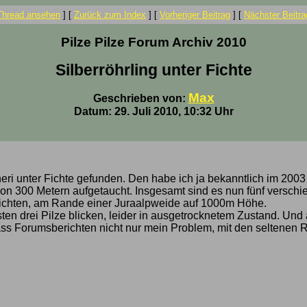
Thread ansehen
]
[
Zurück zum Index
]
[
Vorheriger Beitrag
]
[
Nächster Beitra
Pilze Pilze Forum Archiv 2010
Silberröhrling unter Fichte
Max
Geschrieben von:
Datum: 29. Juli 2010, 10:32 Uhr
neri unter Fichte gefunden. Den habe ich ja bekanntlich im 2003
von 300 Metern aufgetaucht. Insgesamt sind es nun fünf verschi
 Fichten, am Rande einer Juraalpweide auf 1000m Höhe.
rsten drei Pilze blicken, leider in ausgetrocknetem Zustand. U
emäss Forumsberichten nicht nur mein Problem, mit den seltenen