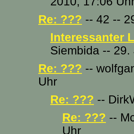
2010, 17:06 Uh
Re: ???
-- 42 -- 2
Interessanter 
Siembida -- 29.
Re: ???
-- wolfgan
Uhr
Re: ???
-- Dirk
Re: ???
-- Mc
Uhr