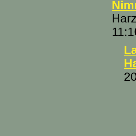
Nimm
Harz
11:1
La
H
20