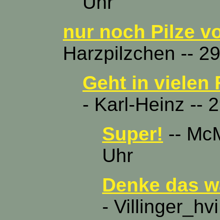
Uhr
nur noch Pilze vo
Harzpilzchen -- 29
Geht in vielen 
- Karl-Heinz -- 
Super!
-- McM
Uhr
Denke das wa
- Villinger_hv