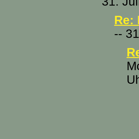
31. Ju
Re: 
-- 3
Re
Mc
U