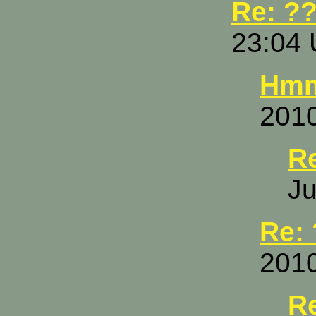
Re: ?
23:04 
Hmm
2010
R
Ju
Re:
2010
R