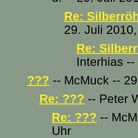
Re: Silberröh
29. Juli 2010
Re: Silber
Interhias -
???
-- McMuck -- 29.
Re: ???
-- Peter W
Re: ???
-- McMu
Uhr