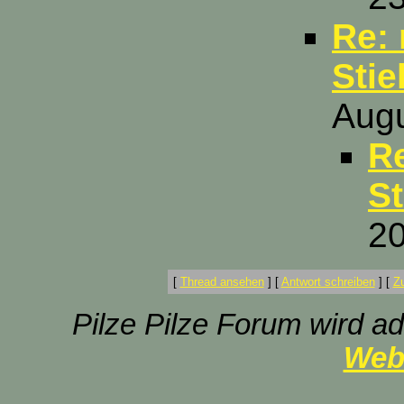
Re: 
Stie
Augu
Re
St
20
[
Thread ansehen
]
[
Antwort schreiben
]
[
Z
Pilze Pilze Forum wird ad
Web