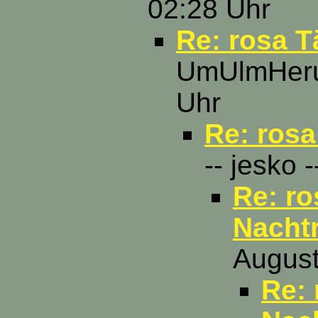
02:28 Uhr
Re: rosa T
UmUlmHerum
Uhr
Re: rosa
-- jesko 
Re: ro
Nacht
August
Re: 