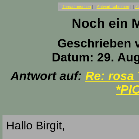
[
Thread ansehen
]
[
Antwort schreiben
]
[
Z
Noch ein 
Geschrieben 
Datum: 29. Aug
Antwort auf:
Re: rosa
*PI
Hallo Birgit,