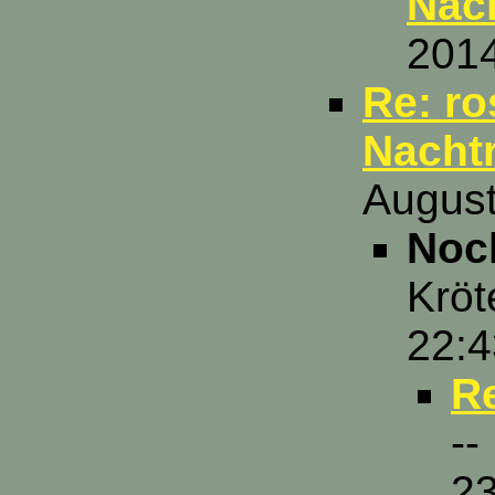
Nac
2014
Re: ro
Nachtr
August
Noc
Kröt
22:4
R
--
23