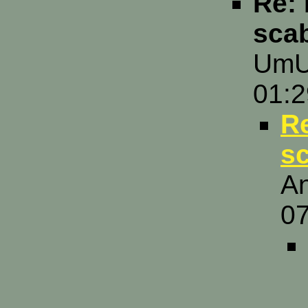
Re:
sca
UmUl
01:2
R
s
An
07