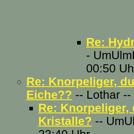
Re: Hyd
- UmUlmH
00:50 Uh
Re: Knorpeliger, du
Eiche??
-- Lothar -
Re: Knorpeliger,
Kristalle?
-- UmUl