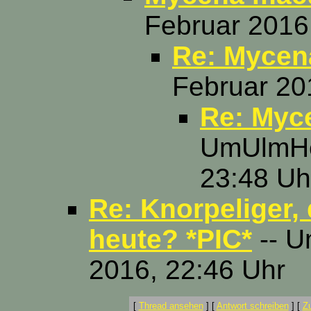
Februar 2016
Re: Mycen
Februar 20
Re: Myc
UmUlmHer
23:48 Uh
Re: Knorpeliger, 
heute? *PIC*
-- U
2016, 22:46 Uhr
[
Thread ansehen
]
[
Antwort schreiben
]
[
Z