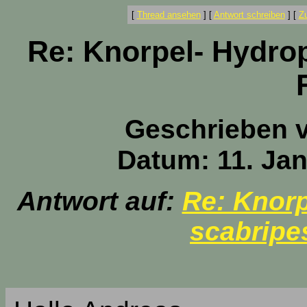
[
Thread ansehen
]
[
Antwort schreiben
]
[
Z
Re: Knorpel- Hydro
Geschrieben 
Datum: 11. Jan
Antwort auf:
Re: Knorp
scabripe