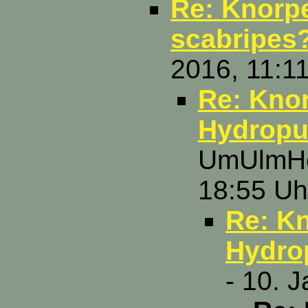
Re: Knorpe
scabripes
2016, 11:1
Re: Knor
Hydropu
UmUlmHer
18:55 Uh
Re: Kn
Hydro
- 10. 