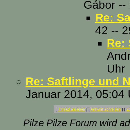
Gábor --
Re: Sa
42 -- 
Re: 
Andr
Uhr
Re: Saftlinge und 
Januar 2014, 05:04 
[
Thread ansehen
]
[
Antwort schreiben
]
[
Z
Pilze Pilze Forum wird ad