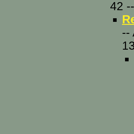
42 -
Re
--
13