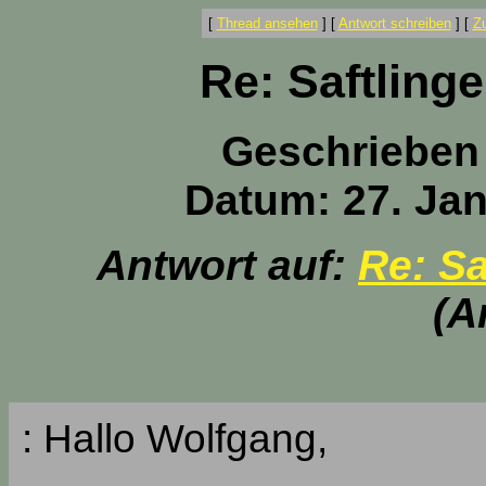
[
Thread ansehen
]
[
Antwort schreiben
]
[
Z
Re: Saftling
Geschrieben
Datum: 27. Jan
Antwort auf:
Re: Sa
(A
: Hallo Wolfgang,