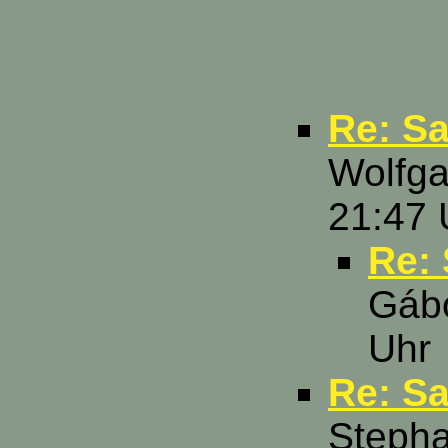
Re: Sa
Wolfga
21:47 
Re: 
Gábo
Uhr
Re: Sa
Stepha